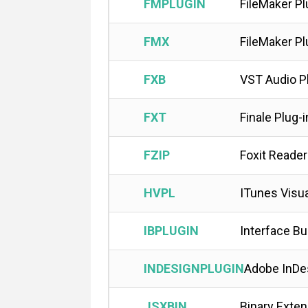
FMPLUGIN
FileMaker Pl
FMX
FileMaker Pl
FXB
VST Audio P
FXT
Finale Plug-
FZIP
Foxit Reade
HVPL
ITunes Visua
IBPLUGIN
Interface Bu
INDESIGNPLUGIN
Adobe InDes
JSXBIN
Binary Exten