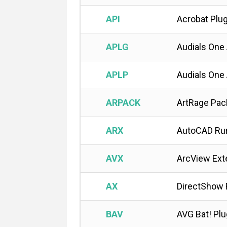
API
Acrobat Plug
APLG
Audials One
APLP
Audials One 
ARPACK
ArtRage Pac
ARX
AutoCAD Run
AVX
ArcView Ext
AX
DirectShow F
BAV
AVG Bat! Plu