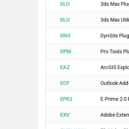
DLO
3ds Max Plu
DLU
3ds Max Util
DNS
DynSite Plug
DPM
Pro Tools Pl
EAZ
ArcGIS Explo
ECF
Outlook Add
EPK2
E-Prime 2.0
EXV
Adobe Exten