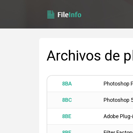
Archivos de p
8BA
Photoshop P
8BC
Photoshop 5
8BE
Adobe Plug-i
8BF
Filter Factor