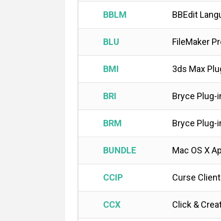
BBLM
BBEdit Lang
BLU
FileMaker P
BMI
3ds Max Plu
BRI
Bryce Plug-i
BRM
Bryce Plug-i
BUNDLE
Mac OS X App
CCIP
Curse Client
CCX
Click & Crea