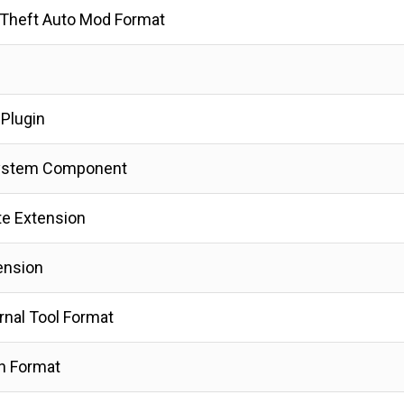
Theft Auto Mod Format
n
 Plugin
ystem Component
te Extension
ension
rnal Tool Format
in Format