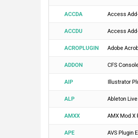
ACCDA
Access Add-
ACCDU
Access Add-
ACROPLUGIN
Adobe Acrob
ADDON
CFS Console
AIP
Illustrator P
ALP
Ableton Liv
AMXX
AMX Mod X P
APE
AVS Plugin 