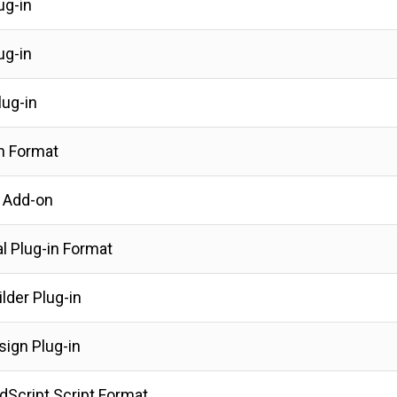
ug-in
ug-in
lug-in
in Format
r Add-on
l Plug-in Format
ilder Plug-in
ign Plug-in
dScript Script Format