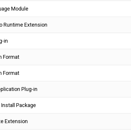
uage Module
ro Runtime Extension
g-in
n Format
n Format
lication Plug-in
 Install Package
te Extension