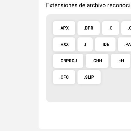
Extensiones de archivo reconoci
.APX
.BPR
.C
.
.HXX
.I
.IDE
.P
.CBPROJ
.CHH
.~H
.CFO
.SLIP