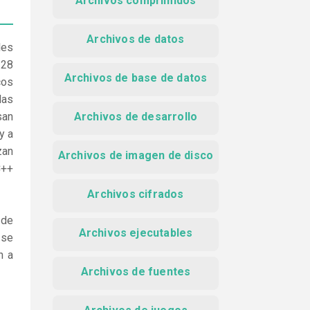
Archivos comprimidos
Archivos de datos
les
 28
Archivos de base de datos
cos
las
san
Archivos de desarrollo
y a
zan
Archivos de imagen de disco
C++
Archivos cifrados
 de
Archivos ejecutables
 se
n a
Archivos de fuentes