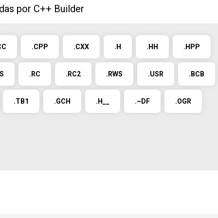
das por C++ Builder
CC
.CPP
.CXX
.H
.HH
.HPP
AS
.RC
.RC2
.RWS
.USR
.BCB
.TB1
.GCH
.H__
.~DF
.OGR