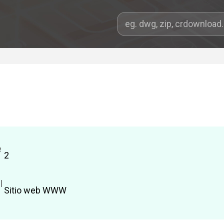
e
2
l
Sitio web WWW