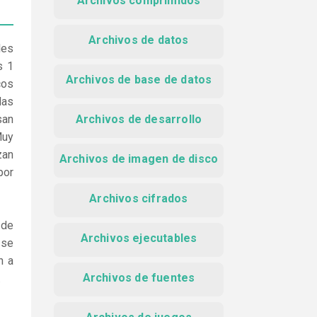
Archivos comprimidos
Archivos de datos
les
s 1
Archivos de base de datos
cos
das
san
Archivos de desarrollo
Muy
zan
Archivos de imagen de disco
por
Archivos cifrados
 de
Archivos ejecutables
 se
n a
Archivos de fuentes
.