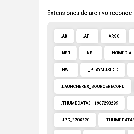
Extensiones de archivo reconoc
.AB
.AP_
.ARSC
.NB0
.NBH
.NOMEDIA
.HWT
._PLAYMUSICID
.LAUNCHEREX_SOURCERECORD
.THUMBDATA3--1967290299
.JPG_320X320
.THUMBDATA3