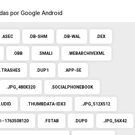
idas por Google Android
.ASEC
.DB-SHM
.DB-WAL
.DEX
.OBB
.SMALI
.WEBARCHIVEXML
.TRASHES
.DUP1
.APP-SE
.JPG_480X320
.SOCIALPHONEBOOK
.UDID
.THUMBDATA-IDX3
.JPG_512X512
--1763508120
.FSTAB
.DUP0
.JPG_56X42