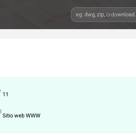
e
11
l
Sitio web WWW