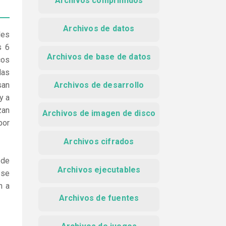
Archivos comprimidos
Archivos de datos
les
s 6
Archivos de base de datos
cos
das
san
Archivos de desarrollo
y a
zan
Archivos de imagen de disco
por
Archivos cifrados
 de
Archivos ejecutables
 se
n a
Archivos de fuentes