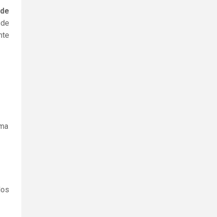
 de
 de
nte
ama
los