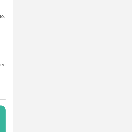
to,
res