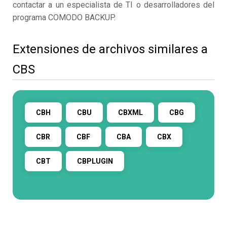
contactar a un especialista de TI o desarrolladores del
programa COMODO BACKUP.
Extensiones de archivos similares a
CBS
CBH
CBU
CBXML
CBG
CBR
CBF
CBA
CBX
CBT
CBPLUGIN