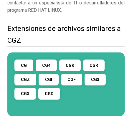
contactar a un especialista de TI o desarrolladores del
programa RED HAT LINUX.
Extensiones de archivos similares a
CGZ
CG
CG4
CGK
CGR
CGZ
CGI
CGF
CG3
CGX
CGD