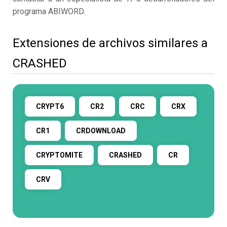
programa ABIWORD.
Extensiones de archivos similares a
CRASHED
CRYPT6
CR2
CRC
CRX
CR1
CRDOWNLOAD
CRYPTOMITE
CRASHED
CR
CRV