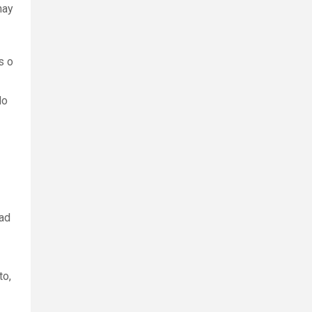
hay
s o
do
pad
to,