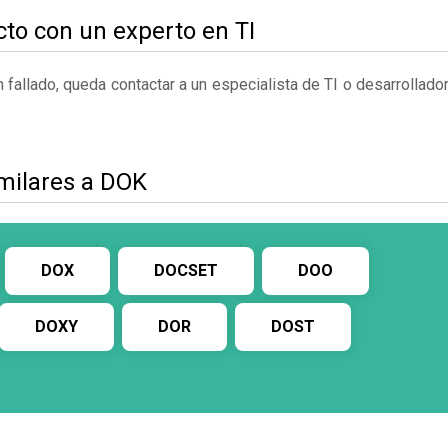
to con un experto en TI
fallado, queda contactar a un especialista de TI o desarrollado
imilares a DOK
DOX
DOCSET
DOO
DOXY
DOR
DOST