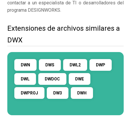
contactar a un especialista de TI o desarrolladores del
programa DESIGNWORKS.
Extensiones de archivos similares a
DWX
DWN
DWS
DWL2
DWP
DWL
DWDOC
DWE
DWPROJ
DW3
DWH