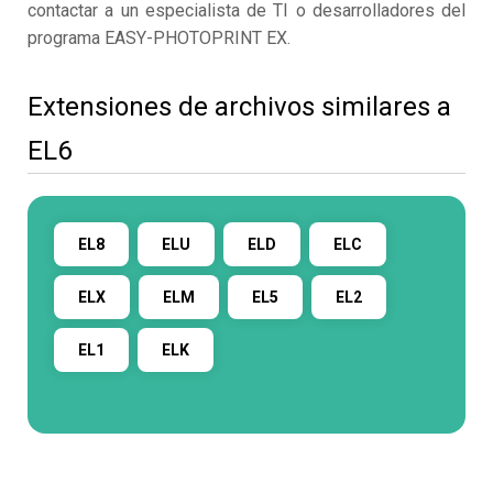
contactar a un especialista de TI o desarrolladores del
programa EASY-PHOTOPRINT EX.
Extensiones de archivos similares a
EL6
EL8
ELU
ELD
ELC
ELX
ELM
EL5
EL2
EL1
ELK