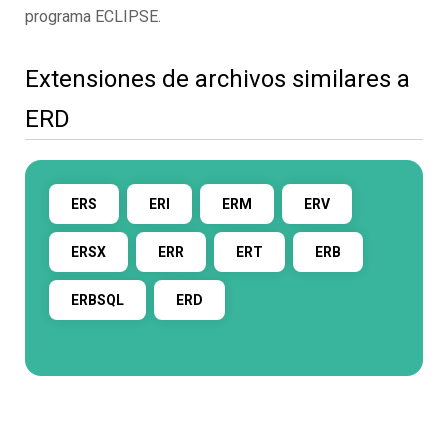
programa ECLIPSE.
Extensiones de archivos similares a
ERD
ERS
ERI
ERM
ERV
ERSX
ERR
ERT
ERB
ERBSQL
ERD