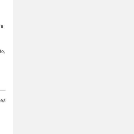
ra
to,
res