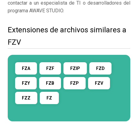
contactar a un especialista de TI o desarrolladores del
programa AWAVE STUDIO.
Extensiones de archivos similares a
FZV
FZA
FZF
FZIP
FZD
FZY
FZB
FZP
FZV
FZZ
FZ