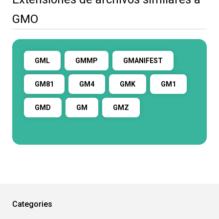
GMO
GML
GMMP
GMANIFEST
GM81
GM4
GMK
GM1
GMD
GM
GMZ
Categories