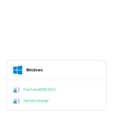
Windows
PolyTrans|CAD+DCC
GameExchange