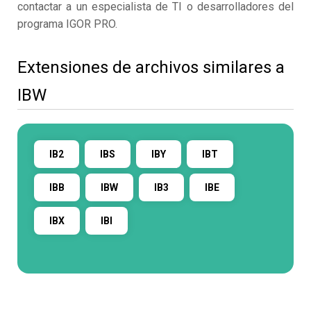
contactar a un especialista de TI o desarrolladores del
programa IGOR PRO.
Extensiones de archivos similares a
IBW
IB2
IBS
IBY
IBT
IBB
IBW
IB3
IBE
IBX
IBI