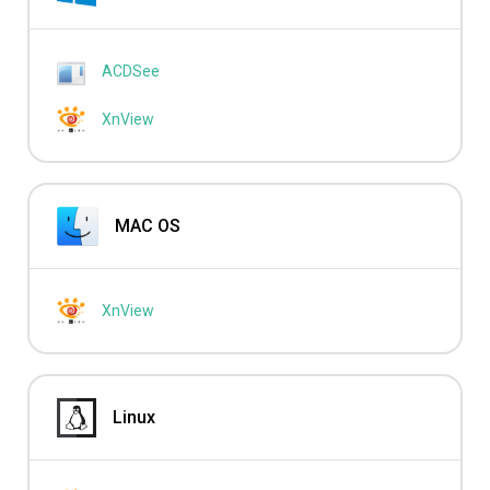
ACDSee
XnView
MAC OS
XnView
Linux