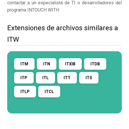
contactar a un especialista de TI o desarrolladores del
programa INTOUCH WITH.
Extensiones de archivos similares a
ITW
ITM
ITN
ITXIB
ITDB
ITP
ITL
ITT
ITS
ITLP
ITCL