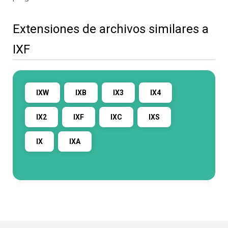
Extensiones de archivos similares a
IXF
IXW
IXB
IX3
IX4
IX2
IXF
IXC
IXS
IX
IXA