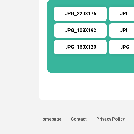
JPG_220X176
JPL
JPG_108X192
JPI
JPG_160X120
JPG
Homepage
Contact
Privacy Policy