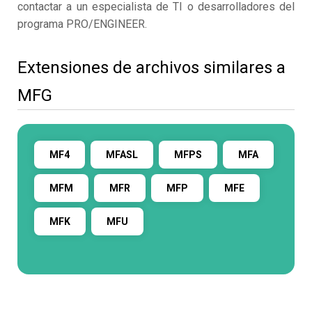
contactar a un especialista de TI o desarrolladores del
programa PRO/ENGINEER.
Extensiones de archivos similares a
MFG
MF4
MFASL
MFPS
MFA
MFM
MFR
MFP
MFE
MFK
MFU