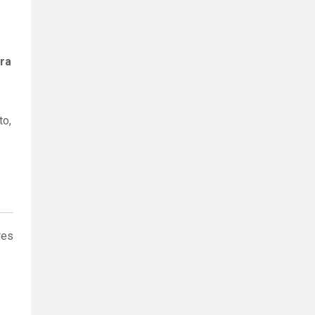
ra
to,
res