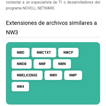
contactar a un especialista de TI o desarrolladores del
programa NOVELL NETWARE.
Extensiones de archivos similares a
NW3
NWD
NWCTXT
NWCP
NWDB
NWF
NWN
NWELICENSE
NWV
NWP
NW4