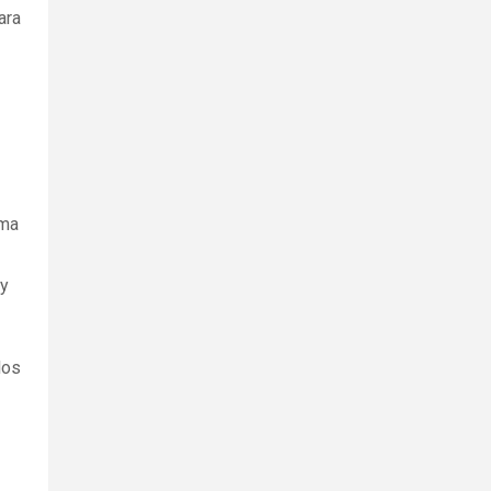
ara
ama
y
los