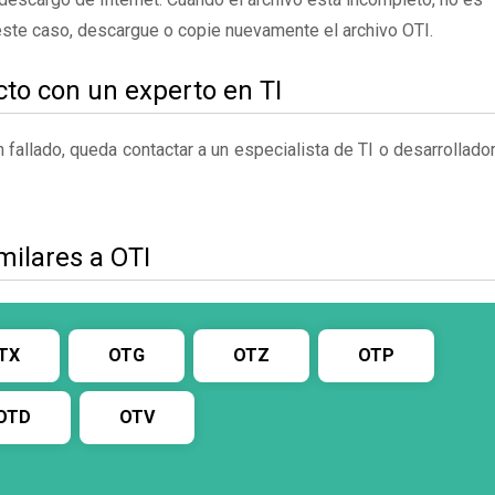
 este caso, descargue o copie nuevamente el archivo OTI.
to con un experto en TI
fallado, queda contactar a un especialista de TI o desarrollado
milares a OTI
TX
OTG
OTZ
OTP
OTD
OTV