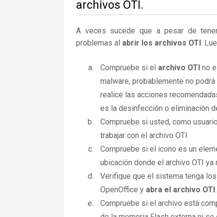
archivos OTI.
A veces sucede que a pesar de tener la
problemas al
abrir los archivos OTI
. Lu
Compruebe si el
archivo OTI
no es
malware, probablemente no podrá a
realice las acciones recomendadas
es la desinfección o eliminación d
Compruebe si usted, como usuario
trabajar con el archivo OTI
Compruebe si el icono es un elemen
ubicación donde el archivo OTI ya 
Verifique que el sistema tenga los
OpenOffice y
abra el archivo OTI
.
Compruebe si el archivo está comp
de la memoria Flash externa ni se 