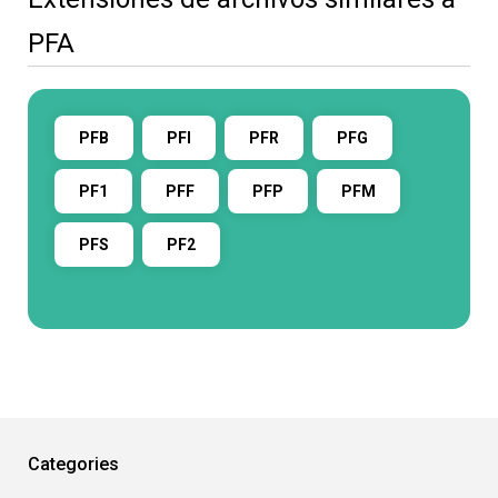
PFA
PFB
PFI
PFR
PFG
PF1
PFF
PFP
PFM
PFS
PF2
Categories