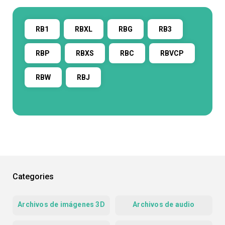
RB1
RBXL
RBG
RB3
RBP
RBXS
RBC
RBVCP
RBW
RBJ
Categories
Archivos de imágenes 3D
Archivos de audio