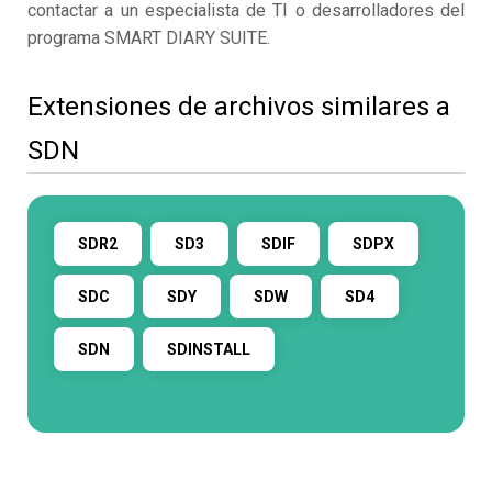
contactar a un especialista de TI o desarrolladores del
programa SMART DIARY SUITE.
Extensiones de archivos similares a
SDN
SDR2
SD3
SDIF
SDPX
SDC
SDY
SDW
SD4
SDN
SDINSTALL