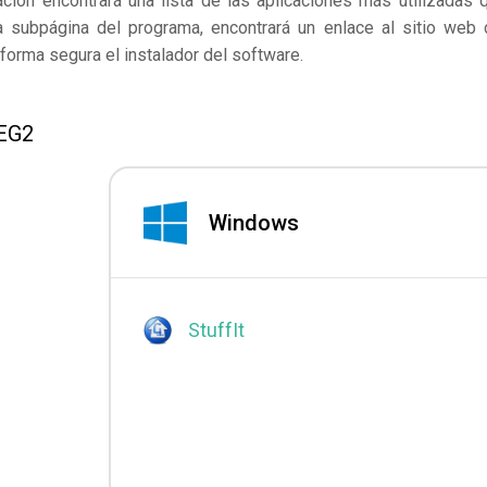
ación encontrará una lista de las aplicaciones más utilizadas 
 subpágina del programa, encontrará un enlace al sitio web 
forma segura el instalador del software.
SEG2
Windows
StuffIt