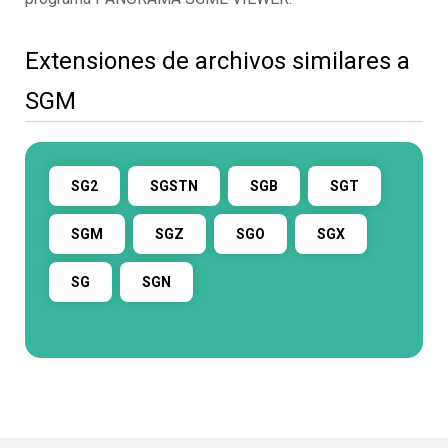
Extensiones de archivos similares a
SGM
SG2
SGSTN
SGB
SGT
SGM
SGZ
SGO
SGX
SG
SGN