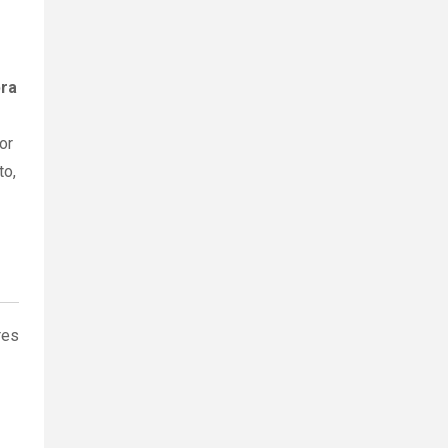
ra
or
to,
res