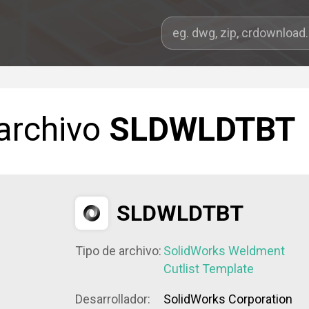
 archivo
SLDWLDTBT
SLDWLDTBT
Tipo de archivo:
SolidWorks Weldment
Cutlist Template
Desarrollador:
SolidWorks Corporation