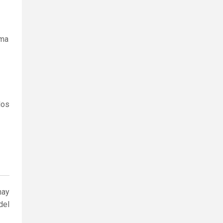
ama
los
hay
del