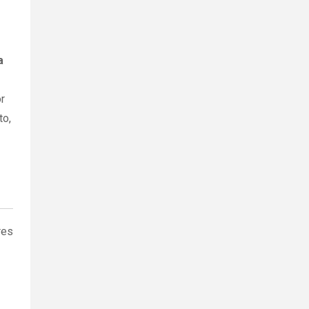
a
r
to,
res