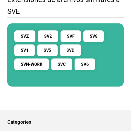
SVE
SVZ
SV2
SVF
SV8
SV1
SV5
SVD
SVN-WORK
SVC
SV6
Categories