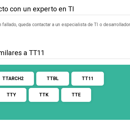
to con un experto en TI
fallado, queda contactar a un especialista de TI o desarrollado
milares a TT11
TTARCH2
TTBL
TT11
TTY
TTK
TTE