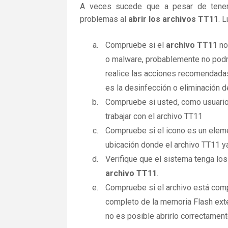
A veces sucede que a pesar de tener la
problemas al
abrir los archivos TT11
. 
Compruebe si el
archivo TT11
no
o malware, probablemente no podrá
realice las acciones recomendadas
es la desinfección o eliminación d
Compruebe si usted, como usuario
trabajar con el archivo TT11
Compruebe si el icono es un elemen
ubicación donde el archivo TT11 ya
Verifique que el sistema tenga los
archivo TT11
.
Compruebe si el archivo está comp
completo de la memoria Flash exte
no es posible abrirlo correctamen