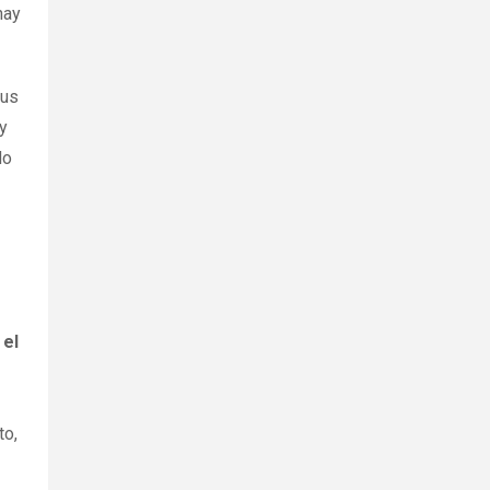
hay
rus
y
do
 el
to,