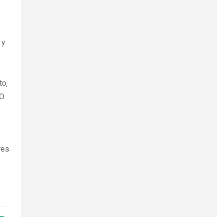
 y
to,
O.
res