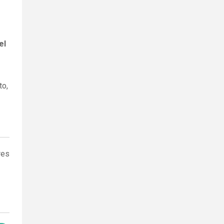
el
to,
res