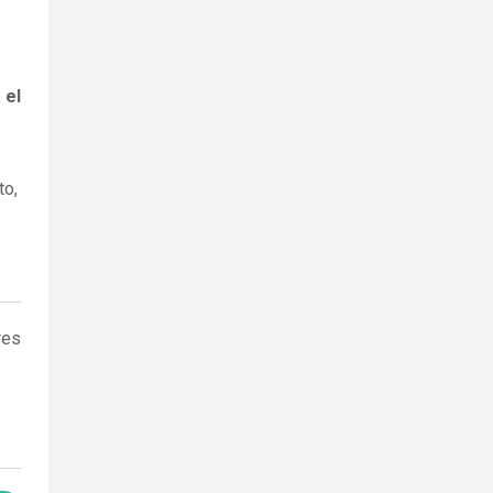
 el
to,
res