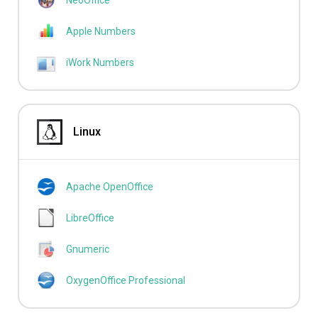
NeoOffice
Apple Numbers
iWork Numbers
Linux
Apache OpenOffice
LibreOffice
Gnumeric
OxygenOffice Professional