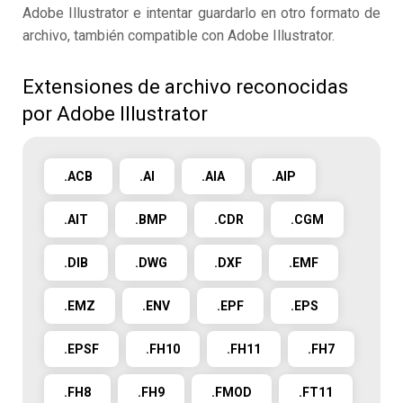
Adobe Illustrator e intentar guardarlo en otro formato de
archivo, también compatible con Adobe Illustrator.
Extensiones de archivo reconocidas
por Adobe Illustrator
.ACB
.AI
.AIA
.AIP
.AIT
.BMP
.CDR
.CGM
.DIB
.DWG
.DXF
.EMF
.EMZ
.ENV
.EPF
.EPS
.EPSF
.FH10
.FH11
.FH7
.FH8
.FH9
.FMOD
.FT11