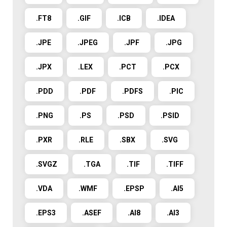
.FT8
.GIF
.ICB
.IDEA
.JPE
.JPEG
.JPF
.JPG
.JPX
.LEX
.PCT
.PCX
.PDD
.PDF
.PDFS
.PIC
.PNG
.PS
.PSD
.PSID
.PXR
.RLE
.SBX
.SVG
.SVGZ
.TGA
.TIF
.TIFF
.VDA
.WMF
.EPSP
.AI5
.EPS3
.ASEF
.AI8
.AI3