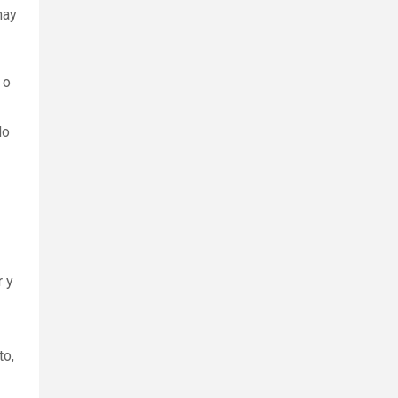
hay
 o
do
r y
to,