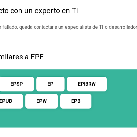
to con un experto en TI
fallado, queda contactar a un especialista de TI o desarrollado
milares a EPF
EPSP
EP
EPIBRW
EPUB
EPW
EPB