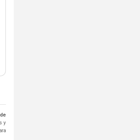
 de
s y
ara