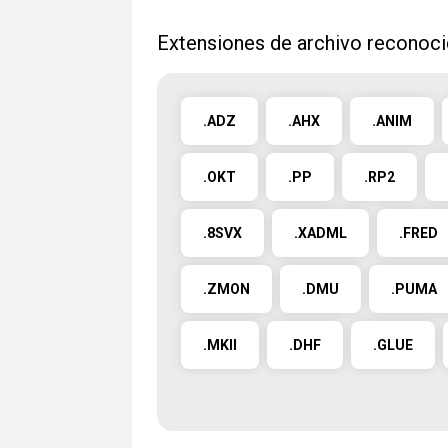
Extensiones de archivo reconoc
.ADZ
.AHX
.ANIM
.OKT
.PP
.RP2
.8SVX
.XADML
.FRED
.ZMON
.DMU
.PUMA
.MKII
.DHF
.GLUE