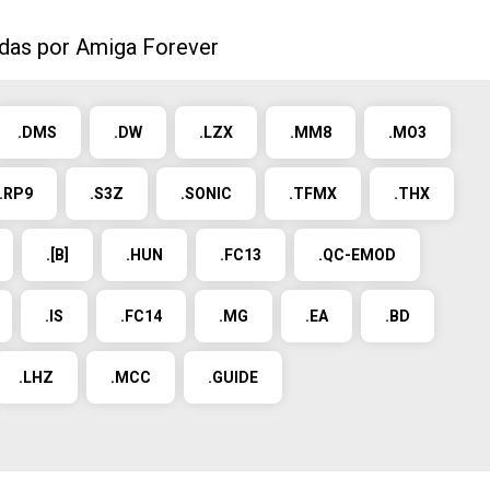
idas por Amiga Forever
.DMS
.DW
.LZX
.MM8
.MO3
.RP9
.S3Z
.SONIC
.TFMX
.THX
.[B]
.HUN
.FC13
.QC-EMOD
.IS
.FC14
.MG
.EA
.BD
.LHZ
.MCC
.GUIDE