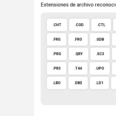
Extensiones de archivo reconoc
.CHT
.COD
.CTL
.FRG
.FRO
.GDB
.PRG
.QRY
.SC3
.PR3
.T44
.UPO
.LBO
.DB$
.LD1