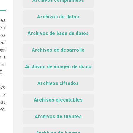
Archivos comprimidos
Archivos de datos
les
 37
Archivos de base de datos
cos
las
san
Archivos de desarrollo
y a
zan
Archivos de imagen de disco
E.
Archivos cifrados
ivo
n a
Archivos ejecutables
las
vo,
Archivos de fuentes