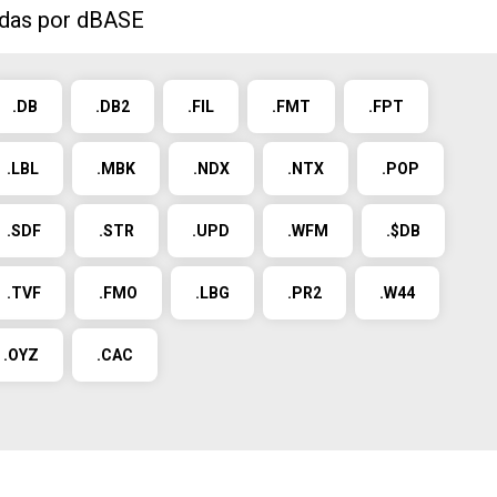
idas por dBASE
.DB
.DB2
.FIL
.FMT
.FPT
.LBL
.MBK
.NDX
.NTX
.POP
.SDF
.STR
.UPD
.WFM
.$DB
.TVF
.FMO
.LBG
.PR2
.W44
.OYZ
.CAC