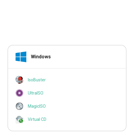
Windows
IsoBuster
UltraISO
MagicISO
Virtual CD