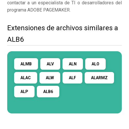
contactar a un especialista de TI o desarrolladores del
programa ADOBE PAGEMAKER.
Extensiones de archivos similares a
ALB6
ALMB
ALV
ALN
ALO
ALAC
ALW
ALF
ALARMZ
ALP
ALB6