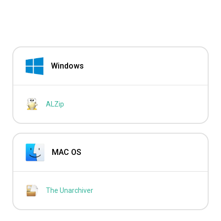
Windows
ALZip
MAC OS
The Unarchiver