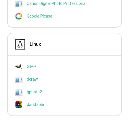
Canon Digital Photo Professional
Google Picasa
Linux
GIMP
dcraw
gphoto2
darktable